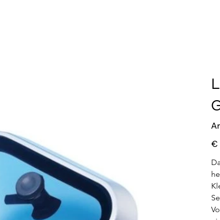
L
G
Ar
Prei
€
Da
he
Kl
Se
Vo