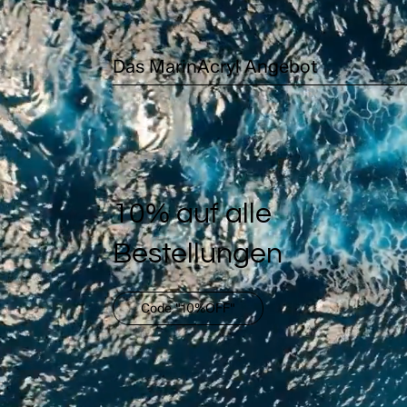
Das MarinAcryl Angebot
10% auf alle
Bestellungen
Code "10%OFF"