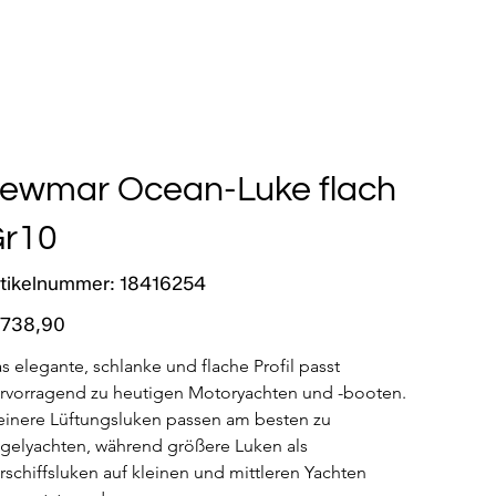
ewmar Ocean-Luke flach
r10
Artikelnummer:
tikelnummer:
18416254
18416254
s
 738,90
s elegante, schlanke und flache Profil passt 
rvorragend zu heutigen Motoryachten und -booten. 
einere Lüftungsluken passen am besten zu 
gelyachten, während größere Luken als 
rschiffsluken auf kleinen und mittleren Yachten 