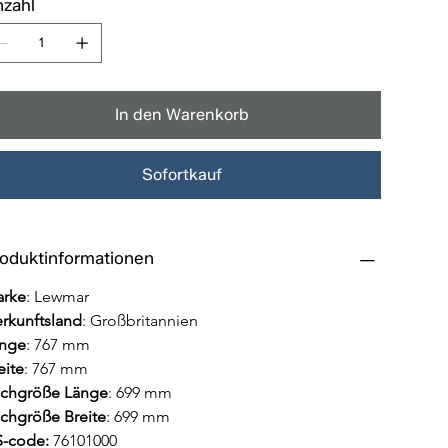
zahl
In den Warenkorb
Sofortkauf
oduktinformationen
rke
: Lewmar
rkunftsland
: Großbritannien
nge
: 767 mm
eite
: 767 mm
chgröße Länge
: 699 mm
chgröße Breite
: 699 mm
-code: 
76101000