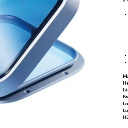
ei
Ma
He
Lä
Br
Lo
Lo
HS