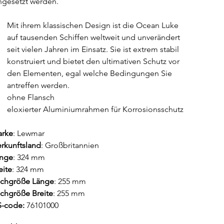
ngesetzt werden.
Mit ihrem klassischen Design ist die Ocean Luke 
auf tausenden Schiffen weltweit und unverändert 
seit vielen Jahren im Einsatz. Sie ist extrem stabil 
konstruiert und bietet den ultimativen Schutz vor 
den Elementen, egal welche Bedingungen Sie 
antreffen werden.
ohne Flansch
eloxierter Aluminiumrahmen für Korrosionsschutz
rke
: Lewmar
rkunftsland
: Großbritannien
nge
: 324 mm
eite
: 324 mm
chgröße Länge
: 255 mm
chgröße Breite
: 255 mm
-code: 
76101000