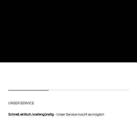
sind auf die Erneuerung und Produktion
von Luken und Bootsscheiben sowie auf
maßgefertigte Lösungen nach
Kundenwunsch spezialisiert. Wir legen
großen Wert auf höchste Qualität und die
Verwendung hochwertiger Materialien.
UNSER SERVICE
Schnell
,
einfach
,
kostengünstig
- Unser Service macht es möglich